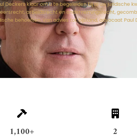
 Deckers klaar om u te begeleiden bij al uw juridische k
erkeersrecht, arbeidsrecht en ondernemingsrecht, geco
idische behoeften. Van advies tot bijstand, advocaat Paul
1,100
+
2