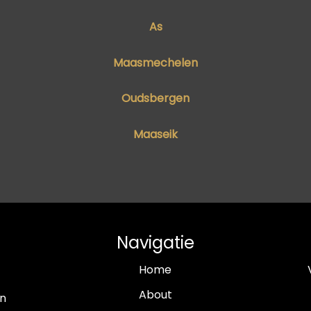
As
Maasmechelen
Oudsbergen
Maaseik
Navigatie
Home
About
in