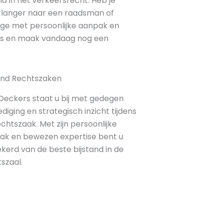
id in het verkeersrecht. Heb je
e
t langer naar een raadsman of
dige met persoonlijke aanpak en
t is en maak vandaag nog een
tand Rechtszaken
Deckers staat u bij met gedegen
diging en strategisch inzicht tijdens
chtszaak. Met zijn persoonlijke
ak en bewezen expertise bent u
kerd van de beste bijstand in de
szaal.