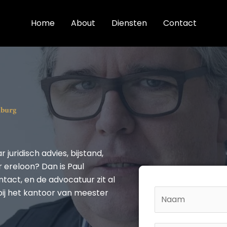
Home
About
Diensten
Contact
mburg
 juridisch advies, bijstand,
 ereloon? Dan is Paul
tact, en de advocatuur zit al
N
bij het kantoor van meester
a
m
V