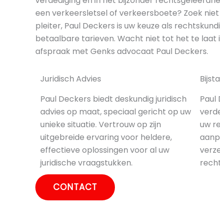
verdediging en in het bijzonder rechtsgeleerdhe
een verkeersletsel of verkeersboete? Zoek nie
pleiter, Paul Deckers is uw keuze als rechtskun
betaalbare tarieven. Wacht niet tot het te laa
afspraak met Genks advocaat Paul Deckers.
Juridisch Advies
Bijs
Paul Deckers biedt deskundig juridisch
Paul 
advies op maat, speciaal gericht op uw
verde
unieke situatie. Vertrouw op zijn
uw re
uitgebreide ervaring voor heldere,
aanp
effectieve oplossingen voor al uw
verze
juridische vraagstukken.
recht
CONTACT