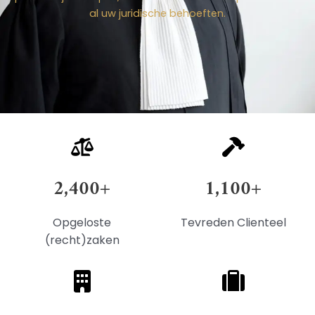
al uw juridische behoeften.
2,400
+
1,100
+
Opgeloste
Tevreden Clienteel
(recht)zaken